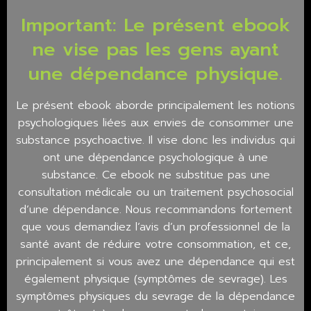
Important: Le présent ebook
ne vise pas les gens ayant
une dépendance physique.
Le présent ebook aborde principalement les notions
psychologiques liées aux envies de consommer une
substance psychoactive. Il vise donc les individus qui
ont une dépendance psychologique à une
substance. Ce ebook ne substitue pas une
consultation médicale ou un traitement psychosocial
d’une dépendance. Nous recommandons fortement
que vous demandiez l’avis d’un professionnel de la
santé avant de réduire votre consommation, et ce,
principalement si vous avez une dépendance qui est
également physique (symptômes de sevrage). Les
symptômes physiques du sevrage de la dépendance