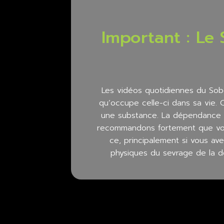
Important : Le
Les vidéos quotidiennes du Sob
qu’occupe celle-ci dans sa vie.
une substance. La dépendance ph
recommandons fortement que vous
ce, principalement si vous a
physiques du sevrage de la d