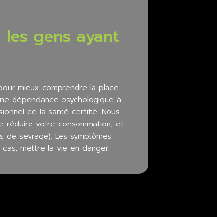
 les gens ayant
 pour mieux comprendre la place
t une dépendance psychologique à
onnel de la santé certifié. Nous
e réduire votre consommation, et
es de sevrage). Les symptômes
cas, mettre la vie en danger.