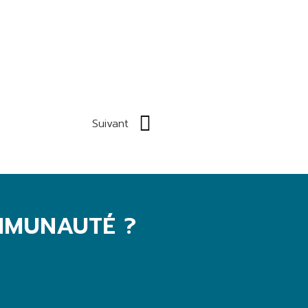
Suivant
MMUNAUTÉ ?