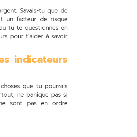
argent. Savais-tu que de
t un facteur de risque
ou tu te questionnes en
rs pour t’aider à savoir
es indicateurs
choses que tu pourrais
rtout, ne panique pas si
s ne sont pas en ordre