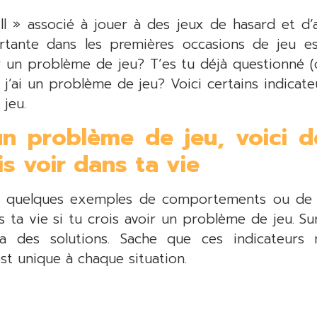
ill » associé à jouer à des jeux de hasard et d’
tante dans les premières occasions de jeu es
 un problème de jeu? T’es tu déjà questionné (
j’ai un problème de jeu? Voici certains indicateu
 jeu.
n problème de jeu, voici d
s voir dans ta vie
er quelques exemples de comportements ou de 
 ta vie si tu crois avoir un problème de jeu. Su
 a des solutions. Sache que ces indicateur
st unique à chaque situation.