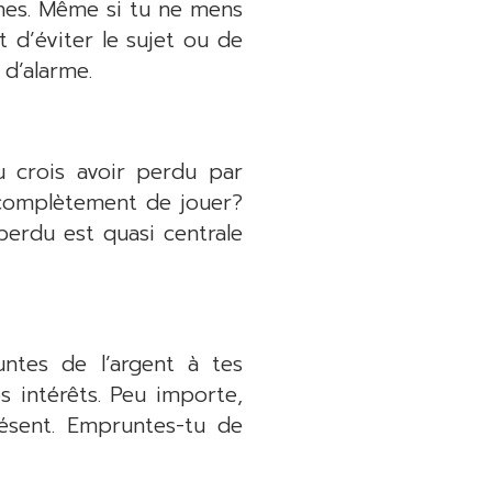
ches. Même si tu ne mens
 d’éviter le sujet ou de
 d’alarme.
 crois avoir perdu par
 complètement de jouer?
 perdu est quasi centrale
ntes de l’argent à tes
s intérêts. Peu importe,
résent. Empruntes-tu de