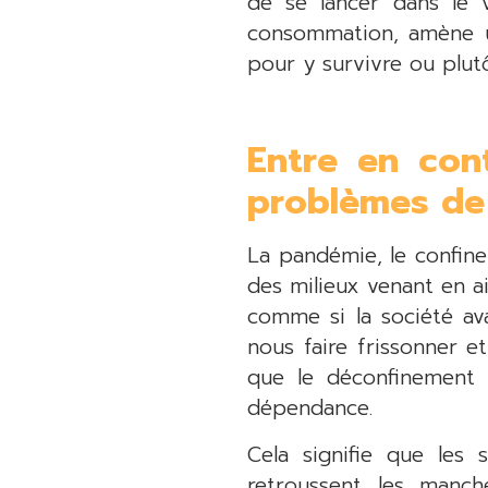
de se lancer dans le 
consommation, amène un
pour y survivre ou plut
Entre en con
problèmes d
La pandémie, le confin
des milieux venant en 
comme si la société ava
nous faire frissonner e
que le déconfinement 
dépendance.
Cela signifie que les
retroussent les manc