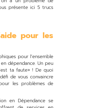
qu’on a un problème de
us présente ici 5 trucs
aide pour les
phiques pour l’ensemble
e en dépendance. Un peu
’est ta faute» ! De quoi
 défi de vous convaincre
 pour les problèmes de
ation en Dépendance se
offrent de services en