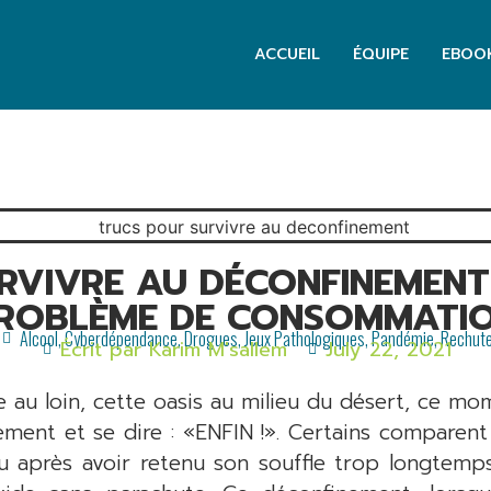
ACCUEIL
ÉQUIPE
EBOO
RVIVRE AU DÉCONFINEMEN
ROBLÈME DE CONSOMMATI
Alcool
,
Cyberdépendance
,
Drogues
,
Jeux Pathologiques
,
Pandémie
,
Rechut
Écrit par
Karim M'sallem
July 22, 2021
e au loin, cette oasis au milieu du désert, ce mom
ment et se dire : «ENFIN !». Certains comparent
eau après avoir retenu son souffle trop longtemps