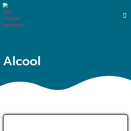
SO
Alcool