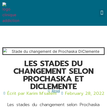
SO
LES STADES DU
CHANGEMENT SELON
PROCHASKA ET
DICLEMENTE
Alcool
Écrit par
Karim M'sallem
February 28, 2022
Les stades du changement selon Prochaska