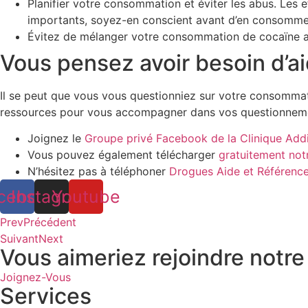
Planifier votre consommation et éviter les abus. Les 
importants, soyez-en conscient avant d’en consomme
Évitez de mélanger votre consommation de cocaïne av
Vous pensez avoir besoin d’a
Il se peut que vous vous questionniez sur votre consommat
ressources pour vous accompagner dans vos questionneme
Joignez le
Groupe privé Facebook de la Clinique Add
Vous pouvez également télécharger
gratuitement no
N’hésitez pas à téléphoner
Drogues Aide et Référenc
cebook
Instagram
Youtube
Prev
Précédent
Suivant
Next
Vous aimeriez rejoindre not
Joignez-Vous
Services