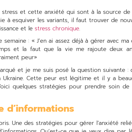
stress et cette anxiété qui sont à la source d
 à esquiver les variants, il faut trouver de nouv
issance et le
stress chronique
.
te semaine : « J’en ai assez déjà à gérer avec ma
temps et la faut que la vie me rajoute deux 
vraiment peur»
rqué et je me suis posé la question suivante :
 Ukraine. Cette peur est légitime et il y a bea
oici quelques stratégies pour prendre soin de
e d’informations
is. Une des stratégies pour gérer l’anxiété reli
d’informations. Qu’est-ce que je veux dire par 