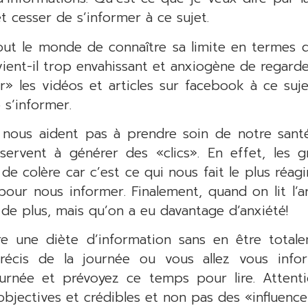
t cesser de s’informer à ce sujet.
out le monde de connaître sa limite en termes d
ent-il trop envahissant et anxiogène de regarder
r» les vidéos et articles sur facebook à ce suje
p s’informer.
 nous aident pas à prendre soin de notre sant
 servent à générer des «clics». En effet, les g
de colère car c’est ce qui nous fait le plus réag
e pour nous informer. Finalement, quand on lit l’a
de plus, mais qu’on a eu davantage d’anxiété!
e une diète d’information sans en être total
écis de la journée ou vous allez vous infor
journée et prévoyez ce temps pour lire. Attent
objectives et crédibles et non pas des «influenc