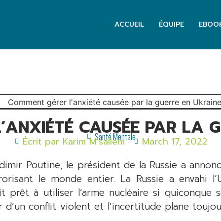
ACCUEIL
ÉQUIPE
EBOO
’ANXIÉTÉ CAUSÉE PAR LA G
Santé Mentale
Écrit par
Karim M'sallem
March 17, 2022
imir Poutine, le président de la Russie a annonc
rrorisant le monde entier. La Russie a envahi 
it prêt à utiliser l’arme nucléaire si quiconque 
d’un conflit violent et l’incertitude plane touj