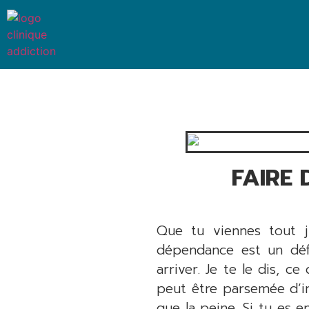
FAIRE 
Que tu viennes tout j
dépendance est un défi
arriver. Je te le dis, ce
peut être parsemée d’in
que la peine. Si tu es e