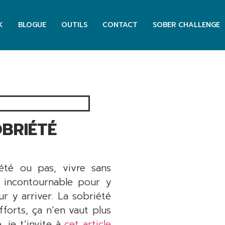
K
BLOGUE
OUTILS
CONTACT
SOBER CHALLENGE
OBRIÉTÉ
été ou pas, vivre sans
n incontournable pour y
our y arriver. La sobriété
forts, ça n’en vaut plus
 je t’invite à
cet article