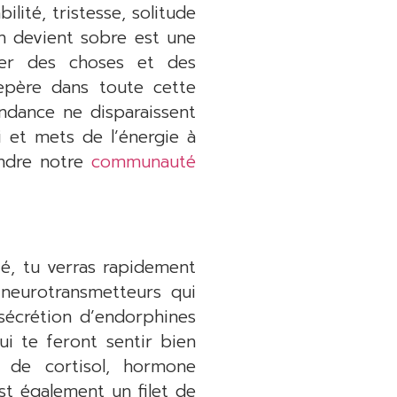
lité, tristesse, solitude
on devient sobre est une
her des choses et des
epère dans toute cette
ndance ne disparaissent
 et mets de l’énergie à
oindre notre
communauté
té, tu verras rapidement
 neurotransmetteurs qui
 sécrétion d’endorphines
i te feront sentir bien
u de cortisol, hormone
st également un filet de