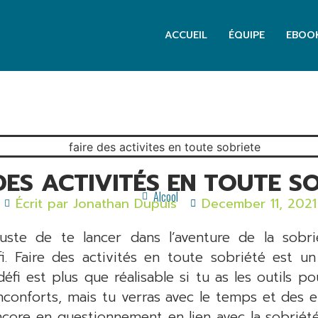
ACCUEIL
ÉQUIPE
EBOO
DES ACTIVITÉS EN TOUTE S
Alcool
Écrit par
Jonathan Dupuis
December 11, 2021
uste de te lancer dans l’aventure de la sobri
. Faire des activités en toute sobriété est u
 défi est plus que réalisable si tu as les outils p
conforts, mais tu verras avec le temps et des ef
ncore en questionnement en lien avec la sobriété,