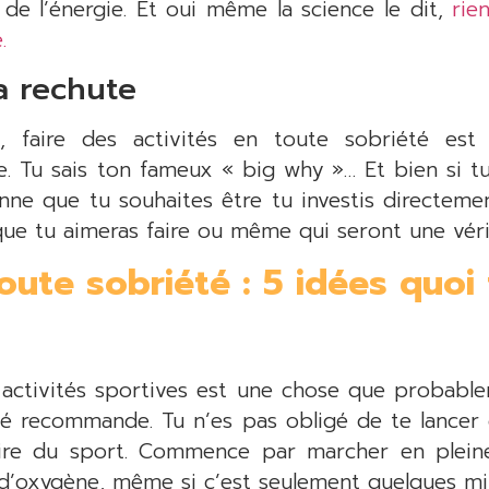
 de l’énergie. Et oui même la science le dit,
rie
.
a rechute
, faire des activités en toute sobriété est 
e. Tu sais ton fameux « big why »… Et bien si tu
ne que tu souhaites être tu investis directeme
s que tu aimeras faire ou même qui seront une vér
oute sobriété : 5 idées quoi 
s activités sportives est une chose que probabl
té recommande. Tu n’es pas obligé de te lancer 
ire du sport. Commence par marcher en pleine 
in d’oxygène, même si c’est seulement quelques mi